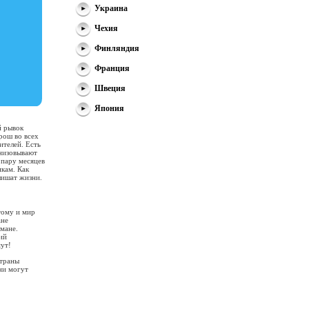
Украина
Чехия
Финляндия
Франция
Швеция
Япония
й рывок
орош во всех
ителей. Есть
анизовывают
 пару месяцев
икам. Как
лишат жизни.
тому и мир
ане
мане.
ий
мут!
страны
ни могут