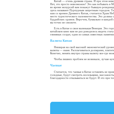
Китай — очень древняя страна. И при этом неве
Нет, это просто невозможно! Это как побывать в М
во время экскурсий вам покажут бывшую резиденци
здесь называют Пурпурным запретным городом. Теп
нам со времен Древнего Китая, считается Храм Неб
место туристического паломничества. Это долина 
буддийских храмов. Впрочем, буквально в каждой 
вы точно не сможете.
Есть в Китае и своя маленькая Венеция. Это го
китайском кино вам не раз доводилось видеть стат
глиняных солдат, один из самых известных памятн
Валюта Китая
Невзирая на свой высокий экономический урове
валюты — юаня. Расплачиваться долларами, платит
Конечно, менять внутри страны валюту кое-где мож
Чтобы лишних проблем не возникало, лучше купи
Чаевые
Считается, что чаевые в Китае оставлять не прин
голодные, будут смотреть носильщики, массажисты 
благодарности отказываться не будут. И это при т