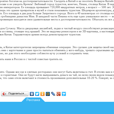
роятно богатая на достопримечательности. Съездить в Китай и не посетить Великую Китай
оскве и не увидеть Кремль! Любимый город туристов, конечно, Пекин, столица Китая. В пе
ю императоров. Ее площадь превышает 720,000 квадратных метров, а возраст — 500 лет. Э
ерь это здание превратили в музей и стали показывать туристам. Шедевром архитектуры,
а. Его площадь в два раза больше Запретного города. Всего в 40 километрах от столицы ес
с гробницами династии Мин. В западной части Пекина есть еще одно уникальное место — в
провинции находятся свои удивительные места и достопримечательности. Объехать их все д
родок Сучжоу. Масса дворцовых ансамблей, лодки и чистый воздух способствуют релаксации
уи из глины, стоящие под крышей. Это не выдумка режиссеров и не 3D-картинка, а настояща
иков Китая. Терракотовую армию всегда демонстрируют туристам.
нь, в Китае категорически запрещены обменные операции. Это сделано для защиты своей н
ь ими с карточками и даже просто пытаться обменять у кого-нибудь, чревато серьезными п
но, но для этого необходимо соблюсти кучу условий и сохранить чеки.
ть юани в России и с чистой совестью тратить их.
ято. Однако кое-где в элитных ресторанах они могут быть включены в счет. В отелях вам в г
и горничные. Они не будут нагло выпрашивать деньги на чай, но всем своим видом покажу
ом, что сами отели включают в стоимость проживания дополнительные 10-20 %. Говорят, за с
Поделиться…