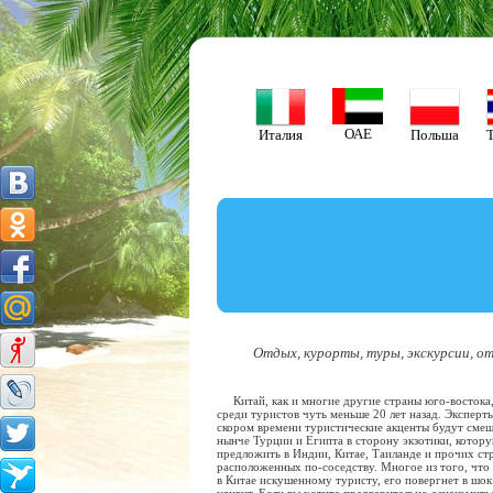
Англия
Болгария
ОАЕ
Испания
Италия
Польша
Тайл
Отдых, курорты, туры, экскурсии, от
Китай, как и многие другие страны юго-востока
среди туристов чуть меньше 20 лет назад. Эксперт
скором времени туристические акценты будут сме
нынче Турции и Египта в сторону экзотики, котор
предложить в Индии, Китае, Таиланде и прочих ст
расположенных по-соседству. Многое из того, что
в Китае искушенному туристу, его повергнет в шок