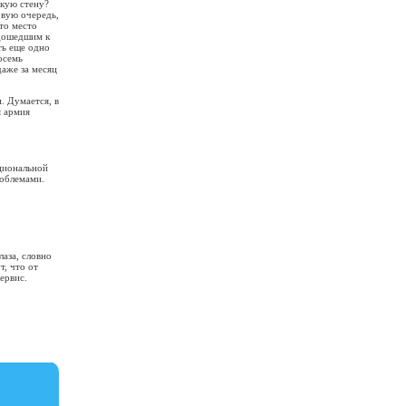
скую стену?
рвую очередь,
то место
 дошедшим к
ть еще одно
осемь
аже за месяц
. Думается, в
я армия
ациональной
роблемами.
лаза, словно
т, что от
ервис.