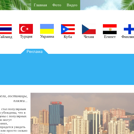
Главная
Фото
Видео
Турция
Украина
анд
Куба
Чехия
Египет
Финляндия
ели, гостиницы,
пляжи...
, стал популярным
ы убеждены, что в
щены с популярных
ую могут
ранах,
 придется увидеть
 или просто сильно