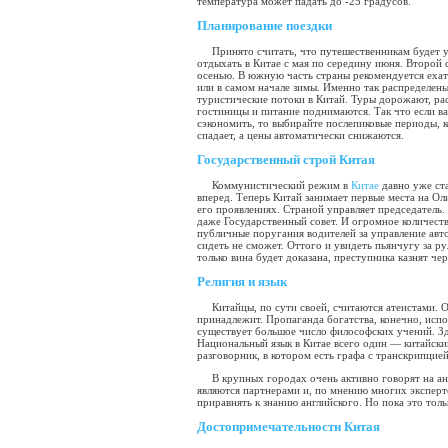
температура может падать до -25 градусов.
Планирование поездки
Принято считать, что путешественникам будет 
отдыхать в Китае с мая по середину июня. Второй 
осенью. В южную часть страны рекомендуется ехат
или в самом начале зимы. Именно так распределен
туристические потоки в Китай. Туры дорожают, ра
гостиницы и питание поднимаются. Так что если в
сэкономить, то выбирайте послепиковые периоды, 
спадает, а цены автоматически снижаются.
Государственный строй Китая
Коммунистический режим в
Китае
давно уже ста
вперед. Теперь Китай занимает первые места на Оли
его проявлениях. Страной управляет председатель.
даже Государственный совет. И огромное количест
публичные поругания водителей за управление авто
сидеть не сможет. Оттого и увидеть пьянчугу за р
только вина будет доказана, преступника казнят ч
Религия и язык
Китайцы, по сути своей, считаются атеистами. 
принадлежит. Пропаганда богатства, конечно, испор
существует большое число философских учений. Зд
Национальный язык в Китае всего один — китайский
разговорник, в котором есть графа с транскрипцией
В крупных городах очень активно говорят на анг
являются партнерами и, по мнению многих эксперто
приравнять к знанию английского. Но пока это тол
Достопримечательности Китая