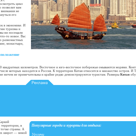
ся с
осмотреть цикл
о позволит вам
е внимания не
кнуться его
ок в экономике. И
тию туризма и
 вы ни посещали
что-то новое. Вас
во разномастных
ане, монастыри,
 положение
0 квадратных километров. Восточное и юго-восточное побережья омываются морями. Кон
числе которых находится и Россия. К территории Китая относится и множество остров. И Т
чие ничем не примечательны и крайне редко демонстрируются туристам. Размеры
Китая
обу
Жаркий
Популярные города и курорты для отдыха:
 территории, в
точке страны. А
ших широт — зимой
Урумчи