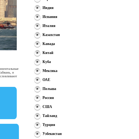
Индия
Испания
Италия
Казахстан
Канада
Китай
Куба
тинентальные
Мексика
айвань, и
словливают
ОАЕ
Польша
Россия
США
Тайланд
Турция
Узбекистан