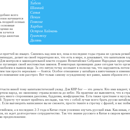
Тибет
Шанхай
Санья
удобнее всего
Пекин
сезон начинается
Гонконг
ь поздней осенью
ы основные
Харбин
сценки на
Остров Хайнань
ам хочется
Гуанчжоу
когда ажиотаж
Далянь
л притчей во языцех. Смеялись над ним все, пока в последние годы страна не сделала резки
мпиадах, делает на своей территории все, что есть в мире, и доказывает, что капитализм х
 Для контроля и законодательной власти создано Всекитайское Собрание Народных представ
во пугающих своей жестокостью законов. В некоторых провинциях даже сегодня часто орг
мобилем в пьяном виде. За это пятую точку иссекают в полоски так, что нарушитель потом
улем там просто нереально — боятся. Особое отношение у китайцев к взяточникам и изменн
ерез повешение или расстрел. Вот только самому осужденному все равно, каким образом его 
Отчасти виной тому капиталистический уклад. Для КНР бог — это деньги. Кто ими владеет, 
тила народ, но экономику страны вознесла до небес. На практике же выясняется, что в стр
есь много сторонников даосизма, буддизма, конфуцианства. Есть также христиане и мусуль
. Туристу тут может прийтись несладко, так что с собой лучше всего брать русско-китайск
. Если выговорить написанное вы не сможете, просто ткните в строчку с фразой, и вас пой
лийском, а в последних 2-3 года в Китае стали усиленно изучать русский язык. Как-никак, 
в, их ждет долгосрочное сотрудничество. Так что знание русского в Китае в скором време
ько предположение.