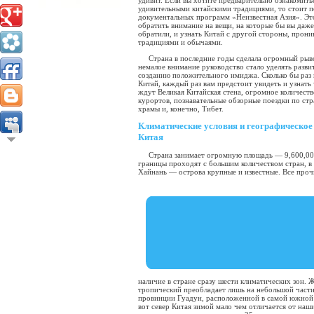
удивит. Если вы хотите предварительно ознакомить
удивительными китайскими традициями, то стоит п
документальных программ «Неизвестная Азия». Эт
обратить внимание на вещи, на которые бы вы даж
обратили, и узнать Китай с другой стороны, прони
традициями и обычаями.
Страна в последние годы сделала огромный рыв
немалое внимание руководство стало уделять разви
созданию положительного имиджа. Сколько бы раз
Китай, каждый раз вам предстоит увидеть и узнать 
ждут Великая Китайская стена, огромное количест
курортов, познавательные обзорные поездки по стр
храмы и, конечно, Тибет.
Климатические условия и географическое
Китая
Страна занимает огромную площадь — 9,600,00
границы проходят с большим количеством стран, в 
Хайнань — острова крупные и известные. Все про
наличие в стране сразу шести климатических зон. 
тропический преобладает лишь на небольшой части
провинции Гуадун, расположенной в самой южной 
вот север Китая зимой мало чем отличается от на